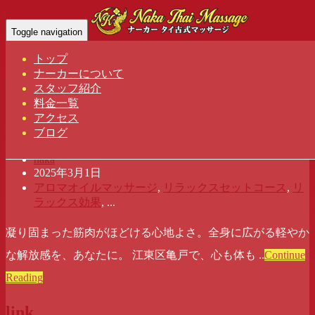
亀戸タイ古式マッサージ
Toggle navigation
Home
-
アロマオイルマッサージ
トップ
ナーカーについて
スタッフ紹介
江東 亀戸 タイ古式マッサージ | ナーカ
料金一覧
アクセス
ー
ブログ
naka
2025年3月1日
アロマオイルマッサージ
,
リラックスセットコース
,
リ
ラックス効果
, ...
凝り固まった筋肉がほどける心地よさ。全身に広がる軽やか
な解放感を、あなたに。 江東区亀戸で、心も体も ..
Continue
Reading
link