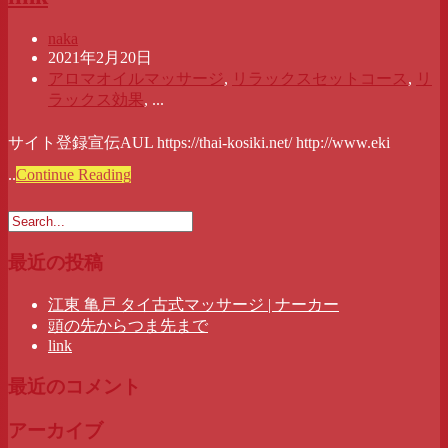
naka
2021年2月20日
アロマオイルマッサージ
,
リラックスセットコース
,
リ
ラックス効果
, ...
サイト登録宣伝AUL https://thai-kosiki.net/ http://www.eki
..
Continue Reading
最近の投稿
江東 亀戸 タイ古式マッサージ | ナーカー
頭の先からつま先まで
link
最近のコメント
アーカイブ